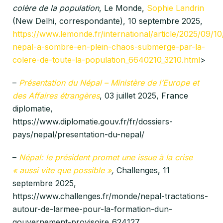
colère de la population
, Le Monde,
Sophie Landrin
(New Delhi, correspondante), 10 septembre 2025,
https://www.lemonde.fr/international/article/2025/09/10
nepal-a-sombre-en-plein-chaos-submerge-par-la-
colere-de-toute-la-population_6640210_3210.html
>
–
Présentation du Népal – Ministère de l’Europe et
des Affaires étrangères
, 03 juillet 2025, France
diplomatie,
https://www.diplomatie.gouv.fr/fr/dossiers-
pays/nepal/presentation-du-nepal/
–
Népal: le président promet une issue à la crise
« aussi vite que possible »
,
Challenges, 11
septembre 2025,
https://www.challenges.fr/monde/nepal-tractations-
autour-de-larmee-pour-la-formation-dun-
gouvernement-provisoire_624127