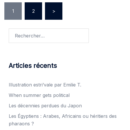
Pagination
1
2
>
des
publications
Rechercher :
Articles récents
Illustration estri’vale par Emilie T.
When summer gets political
Les décennies perdues du Japon
Les Égyptiens : Arabes, Africains ou héritiers des
pharaons ?